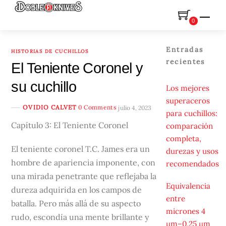
Skip
Men
to
0
content
Entradas
HISTORIAS DE CUCHILLOS
recientes
El Teniente Coronel y
su cuchillo
Los mejores
superaceros
OVIDIO CALVET
0 Comments
julio 4, 2023
para cuchillos:
Capítulo 3: El Teniente Coronel
comparación
completa,
El teniente coronel T.C. James era un
durezas y usos
hombre de apariencia imponente, con
recomendados
una mirada penetrante que reflejaba la
Equivalencia
dureza adquirida en los campos de
entre
batalla. Pero más allá de su aspecto
micrones 4
rudo, escondía una mente brillante y
µm–0,25 µm