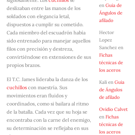
sigilosamente. Los
cuchillos
se
en
Guia de
deslizaban entre las manos de los
Ángulos de
soldados con elegancia letal,
afilado
dispuestos a cumplir su cometido.
Hector
Cada miembro del escuadrón había
Lopez
sido entrenado para manejar aquellos
Sanchez
en
filos con precisión y destreza,
Fichas
convirtiéndose en extensiones de sus
técnicas de
propios brazos.
los aceros
El T.C. James lideraba la danza de los
Kali
en
Guia
cuchillos
con maestría. Sus
de Ángulos
movimientos eran fluidos y
de afilado
coordinados, como si bailara al ritmo
Ovidio Calvet
de la batalla. Cada vez que su hoja se
en
Fichas
encontraba con la carne del enemigo,
técnicas de
su determinación se reflejaba en sus
los aceros