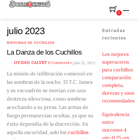
Skip
Men
to
0
content
julio 2023
Entradas
recientes
HISTORIAS DE CUCHILLOS
La Danza de los Cuchillos
Los mejores
superaceros
OVIDIO CALVET
0 Comments
julio 25, 2023
para cuchillos:
La misión de infiltración comenzó en
comparación
las sombras de la noche. El T.C. James
completa,
y su escuadrón se movían con una
durezas y usos
destreza silenciosa, como sombras
recomendados
acechando a su presa. Las armas de
Equivalencia
fuego permanecían ocultas, ya que su
entre
éxito dependía de la discreción. En
micrones 4
aquella oscuridad, solo los
cuchillos
µm–0,25 µm