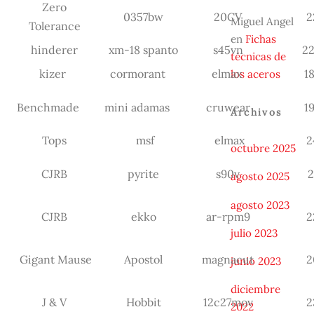
Zero
0357bw
20CV
2
Miguel Angel
Tolerance
en
Fichas
hinderer
xm-18 spanto
s45vn
22
técnicas de
kizer
cormorant
elmax
1
los aceros
Benchmade
mini adamas
cruwear
1
Archivos
Tops
msf
elmax
2
octubre 2025
CJRB
pyrite
s90v
2
agosto 2025
agosto 2023
CJRB
ekko
ar-rpm9
2
julio 2023
Gigant Mause
Apostol
magnacut
2
junio 2023
diciembre
J & V
Hobbit
12c27mov
2
2022