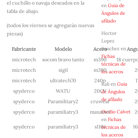
el cuchillo o navaja deseados en la
en
Guia de
tabla de abajo.
Ángulos de
afilado
(todos los viernes se agregarán nuevas
Hector
piezas)
Lopez
Sanchez
en
Fabricante
Modelo
Acero
Angu
Fichas
microtech
socom bravo tanto
m390
18 cuerp
técnicas de
microtech
sigil
m390
2
los aceros
microtech
ultratech70
240p
1
Kali
en
Guia
spyderco
WATU
20CV
2
de Ángulos
de afilado
spyderco
Paramilitary2
cruwear
2
spyderco
paramiliatry3
maxamet
2
Ovidio Calvet
en
Fichas
spyderco
paramiliatry3
s110v
16
técnicas de
los aceros