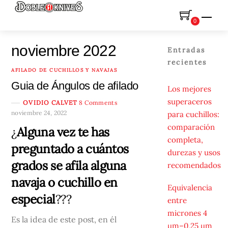
Skip
Men
to
0
content
noviembre 2022
Entradas
recientes
AFILADO DE CUCHILLOS Y NAVAJAS
Guia de Ángulos de afilado
Los mejores
superaceros
OVIDIO CALVET
8 Comments
noviembre 24, 2022
para cuchillos:
comparación
¿
Alguna vez te has
completa,
preguntado a cuántos
durezas y usos
grados se afila alguna
recomendados
navaja o cuchillo en
Equivalencia
especial
???
entre
micrones 4
Es la idea de este post, en él
µm–0,25 µm