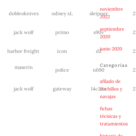
noviembre
dobleoknives
odisey xL
sleipner
2
2022
septiembre
jack wolf
primo
s90v
2
2020
junio 2020
harbor freight
icon
d2
2
Categorías
maserin
police
n690
2
afilado de
jack wolf
gateway
14c28n
2
cuchillos y
navajas
fichas
técnicas y
tratamientos
historia de