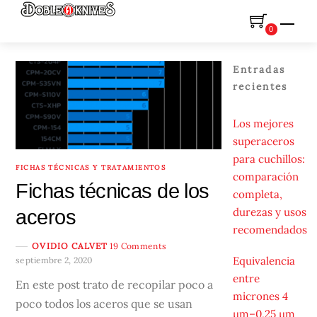
Skip
Men
to
0
content
Entradas
recientes
Los mejores
superaceros
para cuchillos:
FICHAS TÉCNICAS Y TRATAMIENTOS
comparación
Fichas técnicas de los
completa,
durezas y usos
aceros
recomendados
OVIDIO CALVET
19 Comments
Equivalencia
septiembre 2, 2020
entre
En este post trato de recopilar poco a
micrones 4
poco todos los aceros que se usan
µm–0,25 µm