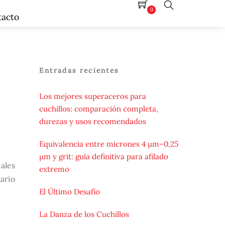
0
tacto
Search
Entradas recientes
Los mejores superaceros para
cuchillos: comparación completa,
durezas y usos recomendados
Equivalencia entre micrones 4 µm–0,25
µm y grit: guía definitiva para afilado
uales
extremo
tario
El Último Desafío
La Danza de los Cuchillos