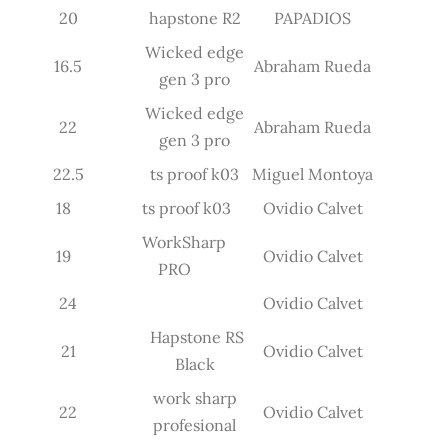
20
hapstone R2
PAPADIOS
Wicked edge
16.5
Abraham Rueda
gen 3 pro
Wicked edge
22
Abraham Rueda
gen 3 pro
22.5
ts proof k03
Miguel Montoya
18
ts proof k03
Ovidio Calvet
WorkSharp
19
Ovidio Calvet
PRO
24
Ovidio Calvet
Hapstone RS
21
Ovidio Calvet
Black
work sharp
22
Ovidio Calvet
profesional