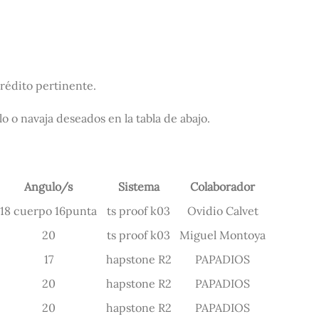
crédito pertinente.
llo o navaja deseados en la tabla de abajo.
Angulo/s
Sistema
Colaborador
18 cuerpo 16punta
ts proof k03
Ovidio Calvet
20
ts proof k03
Miguel Montoya
17
hapstone R2
PAPADIOS
20
hapstone R2
PAPADIOS
20
hapstone R2
PAPADIOS