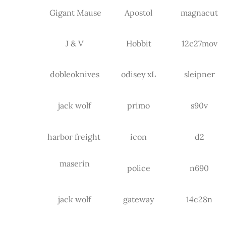
Gigant Mause
Apostol
magnacut
J & V
Hobbit
12c27mov
dobleoknives
odisey xL
sleipner
jack wolf
primo
s90v
harbor freight
icon
d2
maserin
police
n690
jack wolf
gateway
14c28n