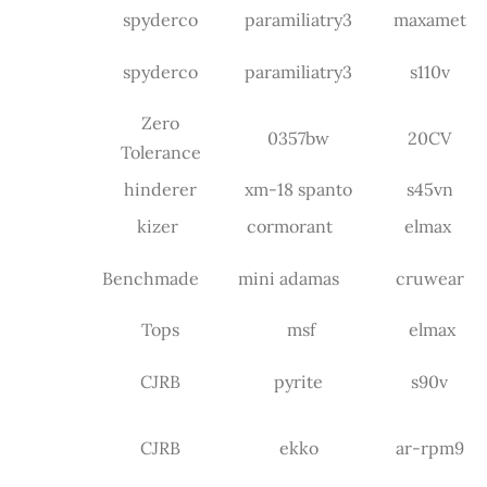
spyderco
paramiliatry3
maxamet
spyderco
paramiliatry3
s110v
Zero
0357bw
20CV
Tolerance
hinderer
xm-18 spanto
s45vn
kizer
cormorant
elmax
Benchmade
mini adamas
cruwear
Tops
msf
elmax
CJRB
pyrite
s90v
CJRB
ekko
ar-rpm9