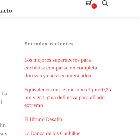
0
tacto
Search
Entradas recientes
Los mejores superaceros para
cuchillos: comparación completa,
durezas y usos recomendados
Equivalencia entre micrones 4 µm–0,25
. La
µm y grit: guía definitiva para afilado
l
extremo
El Último Desafío
lín
La Danza de los Cuchillos
sus