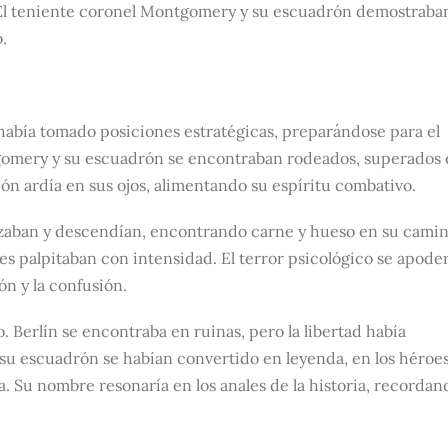
o. El teniente coronel Montgomery y su escuadrón demostraba
.
o había tomado posiciones estratégicas, preparándose para el
tgomery y su escuadrón se encontraban rodeados, superados
n ardía en sus ojos, alimentando su espíritu combativo.
e alzaban y descendían, encontrando carne y hueso en su camin
nes palpitaban con intensidad. El terror psicológico se apode
n y la confusión.
sto. Berlín se encontraba en ruinas, pero la libertad había
su escuadrón se habían convertido en leyenda, en los héroe
ia. Su nombre resonaría en los anales de la historia, recordan