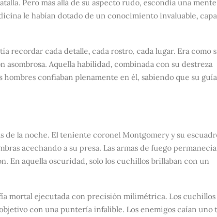
batalla. Pero más allá de su aspecto rudo, escondía una mente
edicina le habían dotado de un conocimiento invaluable, cap
a recordar cada detalle, cada rostro, cada lugar. Era como si
n asombrosa. Aquella habilidad, combinada con su destreza
Sus hombres confiaban plenamente en él, sabiendo que su guía
as de la noche. El teniente coronel Montgomery y su escuad
ombras acechando a su presa. Las armas de fuego permanecí
n. En aquella oscuridad, solo los cuchillos brillaban con un
a mortal ejecutada con precisión milimétrica. Los cuchillos
objetivo con una puntería infalible. Los enemigos caían uno 