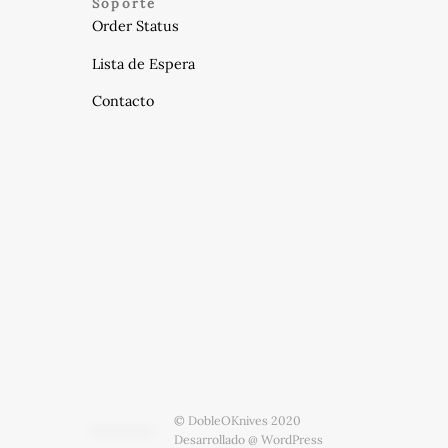
Soporte
Order Status
Lista de Espera
Contacto
© DobleOKnives 2020
Desarrollado @ WordPress