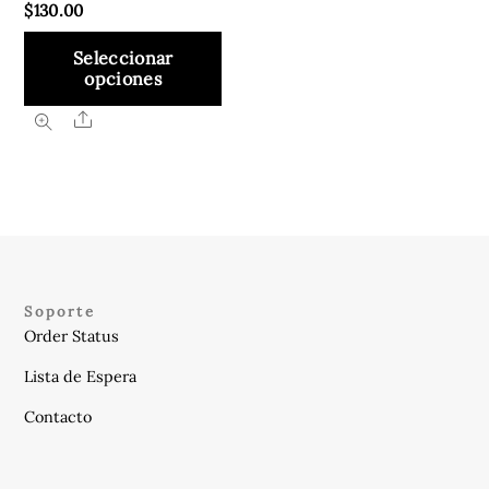
$
130.00
Seleccionar
opciones
Este
Share
producto
tiene
múltiples
variantes.
Las
opciones
Soporte
se
Order Status
pueden
Lista de Espera
elegir
en
Contacto
la
página