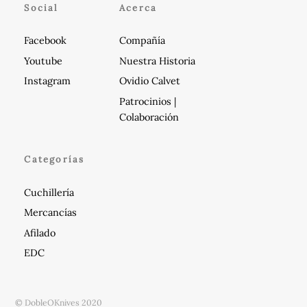
de
Social
Acerca
producto
Facebook
Compañía
Youtube
Nuestra Historia
Instagram
Ovidio Calvet
Patrocinios |
Colaboración
Categorías
Cuchillería
Mercancías
Afilado
EDC
© DobleOKnives 2020