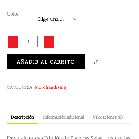
Color
PLAYERAS
−
+
New
Swag
AÑADIR AL CARRITO
Share
cantidad
CATEGORÍA:
Merchandising
Descripción
Información adicional
Valoraciones (0)
Esta es la nueva Edición de Playeras Swag , inspiradas