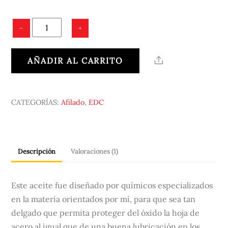
NANO
−
+
OIL
cantidad
AÑADIR AL CARRITO
Share
CATEGORÍAS:
Afilado
,
EDC
Descripción
Valoraciones (1)
Este aceite fue diseñado por químicos especializados
en la materia orientados por mí, para que sea tan
delgado que permita proteger del óxido la hoja de
acero al igual que de una buena lubricación en los