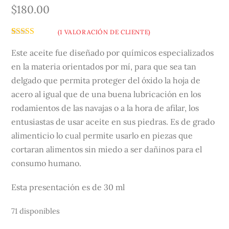
$
180.00
(
1
VALORACIÓN DE CLIENTE)
Valorado
1
5.00
sobre 5
Este aceite fue diseñado por químicos especializados
basado en
en la materia orientados por mí, para que sea tan
puntuación
de cliente
delgado que permita proteger del óxido la hoja de
acero al igual que de una buena lubricación en los
rodamientos de las navajas o a la hora de afilar, los
entusiastas de usar aceite en sus piedras. Es de grado
alimenticio lo cual permite usarlo en piezas que
cortaran alimentos sin miedo a ser dañinos para el
consumo humano.
Esta presentación es de 30 ml
71 disponibles