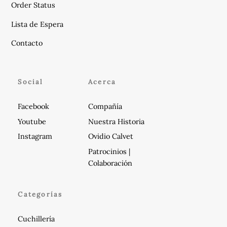
se
Order Status
pueden
Lista de Espera
elegir
en
Contacto
la
página
de
Social
Acerca
producto
Facebook
Compañía
Youtube
Nuestra Historia
Instagram
Ovidio Calvet
Patrocinios |
Colaboración
Categorías
Cuchillería