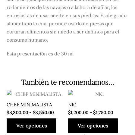
rodamientos de las navajas o a la hora de afilar, los
entusiastas de usar aceite en sus piedras. Es de grado
alimenticio lo cual permite usarlo en piezas que
cortaran alimentos sin miedo a ser dañinos para el
consumo humano.
Esta presentación es de 30 ml
También te recomendamos…
CHEF MINIMALISTA
NK1
Rango
Rango
$
3,300.00
-
$
3,550.00
$
1,200.00
-
$
1,750.00
de
de
Este
Este
Ver opciones
Ver opciones
precios:
precios:
producto
produ