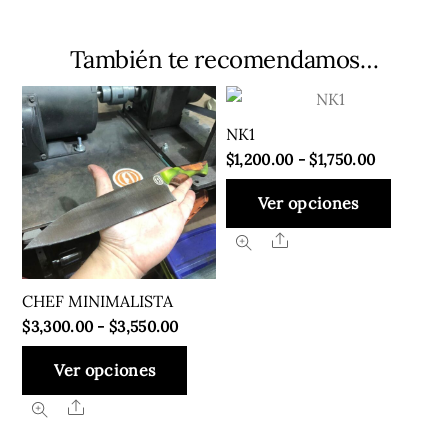
También te recomendamos…
NK1
Rango
$
1,200.00
-
$
1,750.00
de
Este
Ver opciones
precios:
produ
desde
Share
tiene
$1,200.00
múlti
hasta
varian
CHEF MINIMALISTA
$1,750.00
Rango
Las
$
3,300.00
-
$
3,550.00
de
opcio
Este
Ver opciones
precios:
se
producto
desde
pued
Share
tiene
$3,300.00
elegir
múltiples