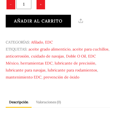
Doble
−
+
O-
Oil
AÑADIR AL CARRITO
Share
–
Lubricante
de
CATEGORÍAS:
Afilado
,
EDC
Precisión
ETIQUETAS:
aceite grado alimenticio
,
aceite para cuchillos
,
para
anticorrosión
,
cuidado de navajas
,
Doble O Oil
,
EDC
Navajas
México
,
herramientas EDC
,
lubricante de precisión
,
cantidad
lubricante para navajas
,
lubricante para rodamientos
,
mantenimiento EDC
,
prevención de óxido
Descripción
Valoraciones (0)