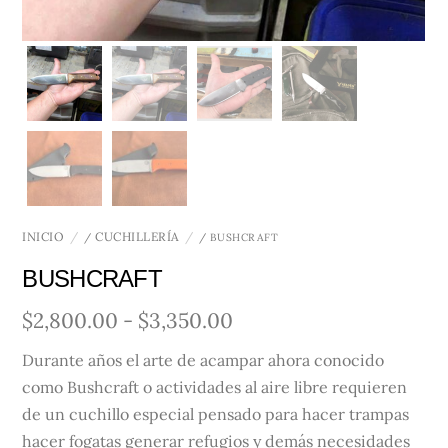
INICIO
CUCHILLERÍA
/
/ BUSHCRAFT
BUSHCRAFT
Rango
$
2,800.00
-
$
3,350.00
de
Durante años el arte de acampar ahora conocido
precios:
como Bushcraft o actividades al aire libre requieren
desde
de un cuchillo especial pensado para hacer trampas
$2,800.00
hacer fogatas generar refugios y demás necesidades