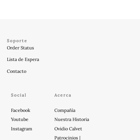
hasta
variantes.
$3,050.00
Las
opciones
se
pueden
Soporte
elegir
Order Status
en
Lista de Espera
la
Contacto
página
de
producto
Social
Acerca
Facebook
Compañía
Youtube
Nuestra Historia
Instagram
Ovidio Calvet
Patrocinios |