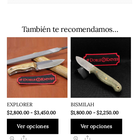
También te recomendamos…
EXPLORER
BISMILAH
Rango
Rango
$
2,800.00
-
$
3,450.00
$
1,800.00
-
$
2,250.00
de
de
Este
Este
Ver opciones
Ver opciones
precios:
precios:
producto
produ
desde
desde
Share
Share
tiene
tiene