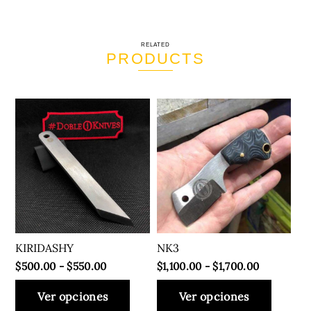
$2,050.00
Las
opciones
RELATED
se
PRODUCTS
pueden
elegir
en
la
página
de
producto
KIRIDASHY
NK3
Rango
Rango
$
500.00
-
$
550.00
$
1,100.00
-
$
1,700.00
de
de
Este
Este
Ver opciones
Ver opciones
precios:
precios:
producto
produ