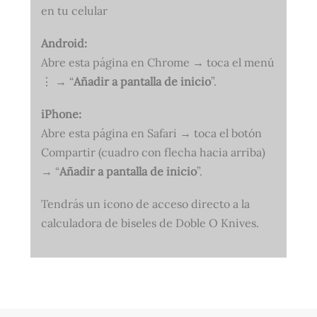
en tu celular
Android:
Abre esta página en Chrome → toca el menú
⋮ → “
Añadir a pantalla de inicio
”.
iPhone:
Abre esta página en Safari → toca el botón
Compartir (cuadro con flecha hacia arriba)
→ “
Añadir a pantalla de inicio
”.
Tendrás un icono de acceso directo a la
calculadora de biseles de Doble O Knives.